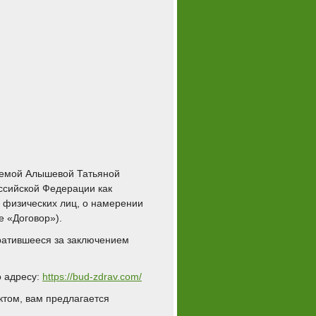
вляемой Алышевой Татьяной
оссийской Федерации как
а физических лиц, о намерении
е «Договор»).
ратившееся за заключением
о адресу:
https://bud-zdrav.com/
ктом, вам предлагается