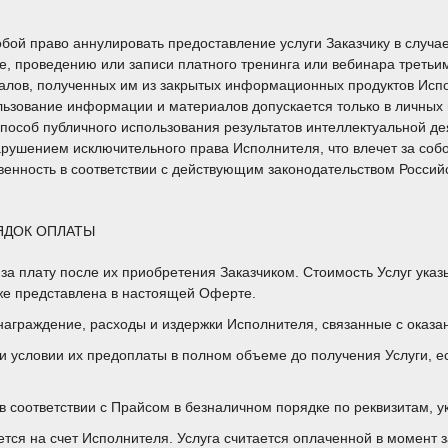
обой право аннулировать предоставление услуги Заказчику в случ
ге, проведению или записи платного тренинга или вебинара третьи
алов, полученных им из закрытых информационных продуктов Исп
льзование информации и материалов допускается только в личных 
пособ публичного использования результатов интеллектуальной де
арушением исключительного права Исполнителя, что влечет за соб
венность в соответствии с действующим законодательством Россий
ЯДОК ОПЛАТЫ
 за плату после их приобретения Заказчиком. Стоимость Услуг указ
кже представлена в настоящей Оферте.
знаграждение, расходы и издержки Исполнителя, связанные с оказан
ри условии их предоплаты в полном объеме до получения Услуги, 
 в соответствии с Прайсом в безналичном порядке по реквизитам, 
яется на счет Исполнителя. Услуга считается оплаченной в момент