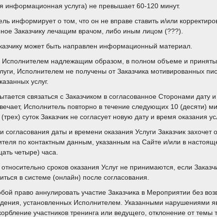
ая информационная услуга) не превышает 60-120 минут.
ель информирует о том, что он не вправе ставить и/или корректиро
нное Заказчику лечащим врачом, либо иным лицом (???).
Заказчику может быть направлен информационный материал.
и Исполнителем надлежащим образом, в полном объеме и принятым
услуги, Исполнителем не получены от Заказчика мотивированных п
казанных услуг.
 пытается связаться с Заказчиком в согласованное Сторонами дату 
твечает, Исполнитель повторно в течение следующих 10 (десяти) ми
(трех) суток Заказчик не согласует новую дату и время оказания ус
ки согласования даты и времени оказания Услуги Заказчик захочет о
ителя по контактным данным, указанным на Сайте и/или в настоящ
цать четыре) часа.
 относительно сроков оказания Услуг не принимаются, если Заказчи
иться в системе (онлайн) после согласования.
обой право аннулировать участие Заказчика в Мероприятии без во
едения, установленных Исполнителем. Указанными нарушениями я
орбление участников тренинга или ведущего, отклонение от темы 