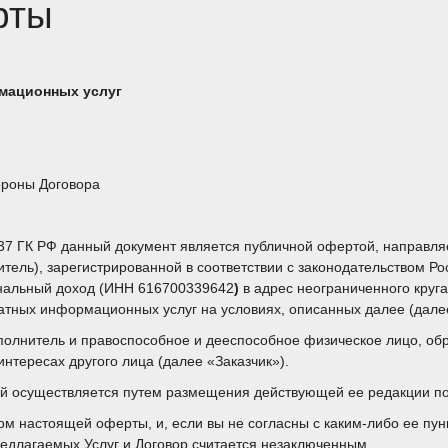
рты
мационных услуг
ороны Договора
ст. 437 ГК РФ данный документ является публичной офертой, напра
тель), зарегистрированной в соответствии с законодательством Р
нальный доход (ИНН 616700339642
)
в адрес неограниченного круг
латных информационных услуг на условиях, описанных далее (дале
олнитель и правоспособное и дееспособное физическое лицо, об
интересах другого лица (далее «Заказчик»).
ой осуществляется путем размещения действующей ее редакции п
ом настоящей оферты, и, если вы не согласны с каким-либо ее пун
редлагаемых Услуг и Договор считается незаключенным.