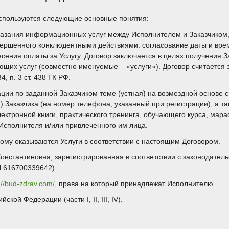
используются следующие основные понятия:
казания информационных услуг между Исполнителем и Заказчиком,
вершенного конклюдентными действиями: согласование даты и вр
внесения оплаты за Услугу. Договор заключается в целях получения
ующих услуг (совместно именуемые – «услуги»). Договор считаетс
, п. 3 ст. 438 ГК РФ.
ции по заданной Заказчиком теме (устная) на возмездной основе
) Заказчика (на номер телефона, указанный при регистрации), а 
лектронной книги, практического тренинга, обучающего курса, ма
сполнителя и/или привлеченного им лица.
рому оказываются Услуги в соответствии с настоящим Договором.
онстантиновна, зарегистрированная в соответствии с законодател
 616700339642).
://bud-zdrav.com/
, права на который принадлежат Исполнителю.
кой Федерации (части I, II, III, IV).