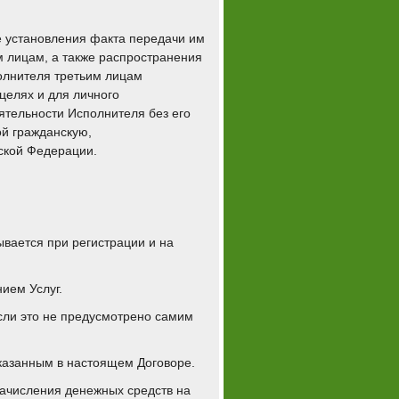
ае установления факта передачи им
м лицам, а также распространения
олнителя третьим лицам
целях и для личного
ятельности Исполнителя без его
ой гражданскую,
ской Федерации.
ывается при регистрации и на
ием Услуг.
если это не предусмотрено самим
указанным в настоящем Договоре.
 зачисления денежных средств на