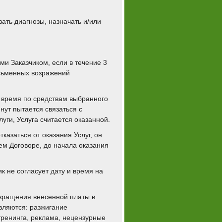
вать диагнозы, назначать и/или
и Заказчиком, если в течение 3
исьменных возражений
и время по средствам выбранного
нут пытается связаться с
луги, Услуга считается оказанной.
тказаться от оказания Услуг, он
ем Договоре, до начала оказания
к не согласует дату и время на
звращения внесенной платы в
вляются: разжигание
тренинга, реклама, нецензурные