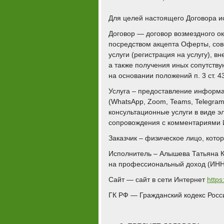
Для целей настоящего Договора 
Договор — договор возмездного о
посредством акцепта Оферты, со
услуги (регистрация на услугу), 
а также получения иных сопутств
на основании положений п. 3 ст. 434
Услуга – предоставление информа
(WhatsАpp, Zoom, Teams, Telegram
консультационные услуги в виде э
сопровождения с комментариями И
Заказчик – физическое лицо, кото
Исполнитель – Алышева Татьяна К
на профессиональный доход (ИНН
Сайт — сайт в сети Интернет
https
ГК РФ — Гражданский кодекс Российс