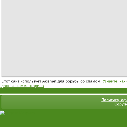
Этот сайт использует Akismet для борьбы со спамом.
Узнайте, ка
данные комментариев
.
Политика,
оф
Copyri