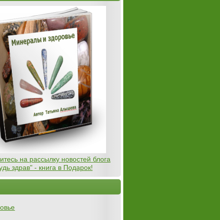
тесь на рассылку новостей блога
удь здрав" - книга в Подарок!
овье