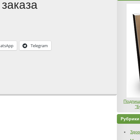
заказа
atsApp
Telegram
Подпиши
"Б
Рубрики
Здор