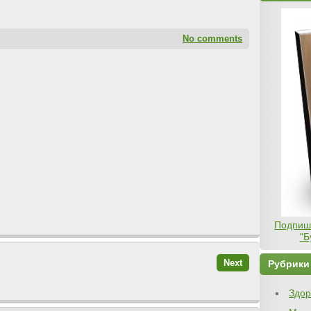
No comments
Подпиши
"Б
Next
Рубрики
Здор