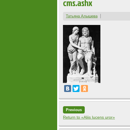
cms.ashx
Татьяна Алышева
Previous
Return to «Aliis lucens uror»