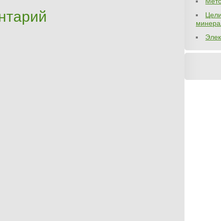
Мето
нтарий
Цели
минера
Элек