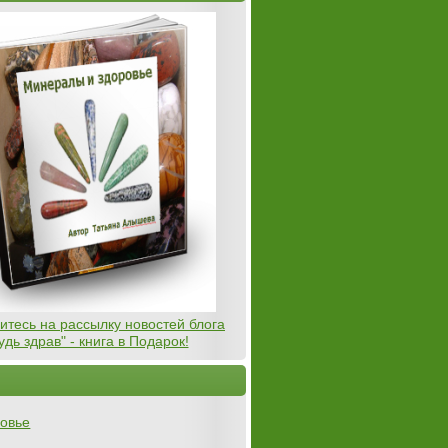
тесь на рассылку новостей блога
удь здрав" - книга в Подарок!
овье