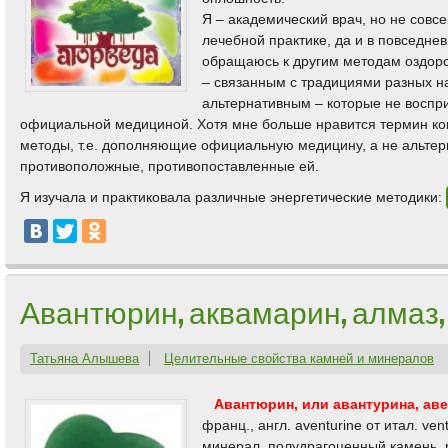
Я – академический врач, но не совс
лечебной практике, да и в повседнев
обращаюсь к другим методам оздор
– связанным с традициями разных н
альтернативным – которые не восп
официальной медициной. Хотя мне больше нравится термин к
методы, т.е. дополняющие официальную медицину, а не альтерн
противоположные, противопоставленные ей.
Я изучала и практиковала различные энергетические методики:
Авантюрин, аквамарин, алмаз,
Татьяна Алышева
Целительные свойства камней и минералов
Авантюрин, или авантурина, аве
франц., англ. aventurine от итал. ve
минерал, полудрагоценный камень, 