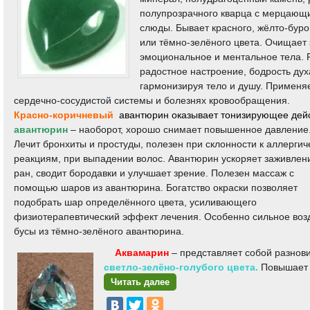
полупрозрачного кварца с мерцающ
слюды. Бывает красного, жёлто-буро
или тёмно-зелёного цвета. Очищает
эмоциональное и ментальное тела. 
радостное настроение, бодрость дух
гармонизируя тело и душу. Применя
сердечно-сосудистой системы и болезнях кровообращения.
Красно-коричневый
авантюрин оказывает тонизирующее дей
авантюрин
– наоборот, хорошо снимает повышенное давление
Лечит бронхиты и простуды, полезен при склонности к аллерги
реакциям, при выпадении волос. Авантюрин ускоряет заживлен
ран, сводит бородавки и улучшает зрение. Полезен массаж с
помощью шаров из авантюрина. Богатство окраски позволяет
подобрать шар определённого цвета, усиливающего
физиотерапевтический эффект лечения. Особенно сильное воз
бусы из тёмно-зелёного авантюрина.
Аквамарин
– представляет собой разнов
светло-зелёно-голубого цвета.
Повышает 
Читать далее