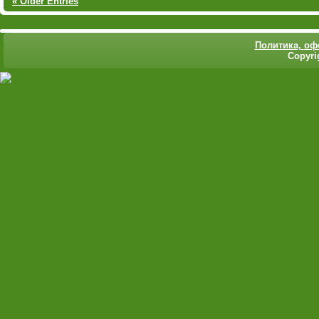
« Older Entries
Политика,
оф
Copyri