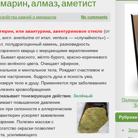
марин, алмаз, аметист
свойства камней и минералов
No comments
рин, или авантурина, авентуриновое стекло
(от
 англ. aventurine от итал. ventura — «случайность») –
л, полудрагоценный камень, разновидность
озрачного кварца с мерцающими вкраплениями
 Бывает красного, жёлто-бурого, красно-коричневого
мно-зелёного цвета. Очищает эфирное,
нальное и ментальное тела. Рождает счастливое и
ное настроение, бодрость духа и ясность ума,
изируя тело и душу. Применяется при заболеваниях
олезнях кровообращения.
оказывает тонизирующее действие.
Зелёный
Подпиши
нимает повышенное давление.
"Б
ен при склонности к аллергическим
Авантюрин ускоряет заживление
Рубрики
 зрение. Полезен массаж с
гатство окраски позволяет
Здор
ета, усиливающего