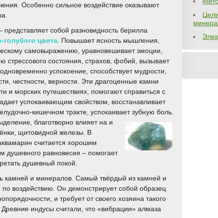
Мето
ения. Особенно сильное воздействие оказывают
Цели
на.
минера
– представляет собой разновидность берилла
Элек
-голубого цвета.
Повышает ясность мышления,
ческому самовыражению, уравновешивает эмоции,
ю стрессового состояния, страхов, фобий, вызывает
 одновременно успокоение, способствует мудрости,
ти, честности, верности. Эти драгоценные камни
ти и морских путешествиях, помогают справиться с
адает успокаивающим свойством, восстанавливает
елудочно-кишечном тракте, успокаивает зубную боль.
ыделение, благотворно влияет на и
зёнки, щитовидной железы. В
аквамарин считается хорошим
м душевного равновесия – помогает
ретать душевный покой.
ь камней и минералов. Самый твёрдый из камней и
 по воздействию. Он демонстрирует собой образец
ропорядочности, и требует от своего хозяина такого
 Древние индусы считали, что «вибрации» алмаза