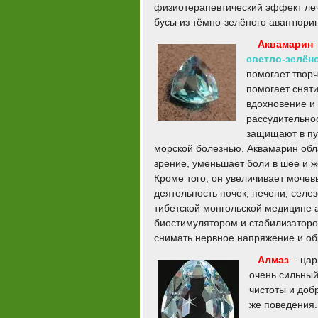
физиотерапевтический эффект леч
бусы из тёмно-зелёного авантюри
Аквамарин
светло-зелёно
помогает твор
помогает сняти
вдохновение и
рассудительнос
защищают в пу
морской болезнью. Аквамарин обл
зрение, уменьшает боли в шее и ж
Кроме того, он увеличивает мочев
деятельность почек, печени, селе
тибетской монгольской медицине 
биостимулятором и стабилизаторо
снимать нервное напряжение и об
Алмаз
– цар
очень сильный
чистоты и доб
же поведения.