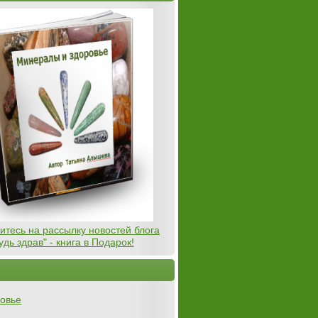
тесь на рассылку новостей блога
удь здрав" - книга в Подарок!
овье