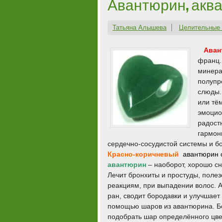
Авантюрин, аква
Татьяна Алышева
Целительные 
Авантю
франц.,
минера
полупр
слюды.
или тё
эмоцио
радост
гармон
сердечно-сосудистой системы и б
Красно-коричневый
авантюрин 
авантюрин
– наоборот, хорошо с
Лечит бронхиты и простуды, полез
реакциям, при выпадении волос. 
ран, сводит бородавки и улучшает
помощью шаров из авантюрина. Бо
подобрать шар определённого цв