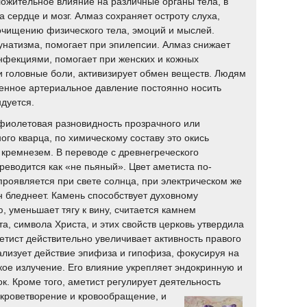
ожительное влияние на различные органы тела, в
а сердце и мозг. Алмаз сохраняет остроту слуха,
очищению физического тела, эмоций и мыслей.
лунатизма, помогает при эпилепсии. Алмаз снижает
инфекциями, помогает при женских и кожных
и головные боли, активизирует обмен веществ. Людям
ное артериальное давление постоянно носить
дуется.
фиолетовая разновидность прозрачного или
ого кварца, по химическому составу это окись
 кремнезем. В переводе с древнегреческого
реводится как «не пьяный». Цвет аметиста по-
роявляется при свете солнца, при электрическом же
 бледнеет. Камень способствует духовному
, уменьшает тягу к вину, считается камнем
а, символа Христа, и этих свойств церковь утвердила
тист действительно увеличивает активность правого
ализует действие эпифиза и гипофиза, фокусируя на
кое излучение. Его влияние укрепляет эндокринную и
к. Кроме того, аметист регулирует деятельность
кроветворение и кровообращение, и