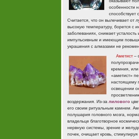
оказывают пол
особенности н
способствует 
Считается, что он вылечивает от 
высокую температуру, борется с 
заболеваниях, снимает усталость 
импульсивным и имеющим повышен
украшения с алмазами не рекомен
Аметист
– 
полупрозрачн
кремния, или
«аметист» пе
настоящему п
освещении он
просветлению
воздержания. Из-за
лилового
цвет
его своим ритуальным камнем. Аме
полушария головного мозга, норм
владельце благотворное космичес
нервную системы, зрение и желудо
почек, очищает кровь, стимулируя