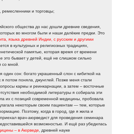
, ремесленники и торговцы;
ийского общества до нас дошли древние сведения,
которых во многом были и наши далёкие предки. Это
та, языка древней Индии, с русским и другими
тся в культурных и религиозных традициях,
генетической памятью, которая время от времени
е это бывает у детей, ещё не слишком сильно
 со мной.
я один сон: богато украшенный слон с кибиткой на
 я потом поняла, джунглей. Позже меня стали
вопросы кармы и реинкарнации, а затем – восточные
отсутствия необходимой литературы я собирала эти
ла их с позиций современной медицины, пробовала
едлагала некоторым своим пациентам — тем, которые
ормацию. Поэтому, когда в город, где я жила и
 приехал врач-аюрведист для проведения семинара
редоставившейся возможностью. И ещё раз убедилась
дицины – в Аюрведе
, древней науке