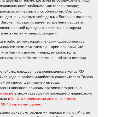
ла цветущая земля, где жили высокодуховные люди,
ладавшие необычайными, как теперь говорят,
рапсихологическими способностями. Согласно
гендам, они считали себя детьми Богов и выполняли
 Законы. Гораздо позднее, во времена расцвета
евнегреческой культуры философы и историки
 а её жителей – гиперборейцами.
ка в работах некоторых учёных-индоевропеистов
инадлежности этих племён – арии или арьи, что
 «-рь/-ри» и означает «передвигаться, идти,
ле называли себя эти племена – об этом история
опейских народов предпринимались в конце XIX
 была издана работа индийского санскритолога Тилака
ней он сделал два главных вывода:
явлены описания природы арктического региона.
икла не
в эпоху завершения последнего ледникового
льно
в XII-X-м тысячелетии до н.э., а в эпоху
 30-40 тысяч лет ранее.
емена ариев-скотоводов мигрировали на юг. Многие