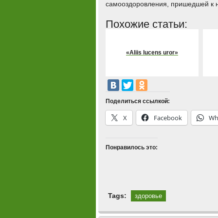
самооздоровления, пришедшей к н
Похожие статьи:
«Aliis lucens uror»
Поделиться ссылкой:
X
Facebook
Wh
Понравилось это:
Tags:
здоровье