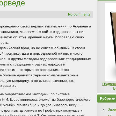
юрведе
No comments
проведения своих первых выступлений по Аюрведе я
вспомнила, что на моём сайте о здоровье нет ни
заметки об этой древней науке. Исправляю свою
ость.
адемический врач, но не совсем обычный. В своей
й практике, да и в повседневной жизни, я часто
юсь к другим методам оздоровления: традиционным
анным с традициями разных народов и
нативным – которые не воспринимаются
е больше нравится термин комплементарные
ьную медицину, а не альтернативные, т.е.
Подпиши
ленные ей.
"Б
ые энергетические методики:
по системе
Рубрики
 Н.И. Шерстенникова, элементы биоэнергетического
й улыбки Мантек Чиа и др.; занималась цигун –
Здор
олотропным дыханием по Грофу; прикоснулась к
чное обдавливание) А.Т. Огулова; изучала многие