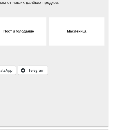
ам от наших далёких предков.
Пост и голодание
Масленица
atsApp
Telegram