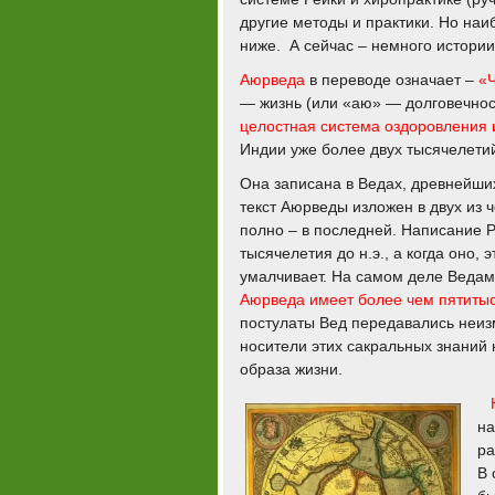
другие методы и практики. Но наи
ниже. А сейчас – немного истории
Аюрведа
в переводе означает –
«Ч
— жизнь (или «аю» — долговечност
целостная система оздоровления 
Индии уже более двух тысячелети
Она записана в Ведах, древнейши
текст Аюрведы изложен в двух из 
полно – в последней. Написание Р
тысячелетия до н.э., а когда оно,
умалчивает. На самом деле Ведам, 
Аюрведа имеет более чем пятиты
постулаты Вед передавались неизмен
носители этих сакральных знаний 
образа жизни.
на
ра
В 