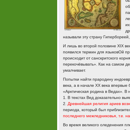
бы
об
па
ле
их
др
называли эту страну Гипербореей,
И лишь во второй половине XIX ве
появился термин для языковОй пр
происходит от санскритского корня
перекочёвывать». Как на самом де
умалчивает.
Попытки найти прародину индоевр
века, а в начале XX века впервые
«Арктическая родина в Ведах». В 
1. В текстах Вед доказательно вы
2.
Древнейшая религия ариев возн
периода, который был приблизите
последнего межледниковья, т.е. на
Во время великого оледенения пл