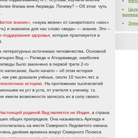
Мето
более близка мне Аюрведа. Почему? – Об этом чуть
Цели
.
минера
истое знание»
, «наука жизни» от санкритского «аюс»
Элек
ь) и знакомое для нас слово «веда» — знание. Это –
и поддержания здоровья
, которая практикуется в
й.
х литературных источниках человечества. Основной
четырех Вед — Ригведе и Атхарваведе, наиболее
игведы было закончено в первой трети 2-го
 это написание, было начато – об этом история
как уже доказали учёные, около 10 тысяч лет, а
сячелетнюю историю
. На протяжении тысячелетий
ными из уст в уста, от учителя к ученику, т.к.
не имели возможности записать их в силу своего
Настоящей родиной Вед является не Индия
, а страна
ших общих прапредков. Она называлась Арктида и
сполагалась на месте Северного Ледовитого океана.
очень далёкие времена вокруг Северного Полюса