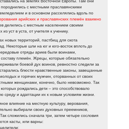
оставались на землях Восточной Европы. Там они
и породнились с местными праславянскими
емледелием и в основном расселялись вдоль по
верования арийских и праславянских племён взаимно
ев делились с местным населением своими
из уст в уста, от учителя к ученику.
ах новых территорий, пастбищ для скота
д. Некоторые шли на юг и юго-восток вплоть до
Передовые отряды ариев были воинами,
составу племён. Жрецы, которые обязательно
ерживали боевой дух воинов, ревностно следили за
старались блюсти нравственные законы, завещанные
молодых и горячих мужчин, оторванных от своих
естными женщинами, конечно, было невозможно. Так
 которых рождались дети – это способствовало
ю среду и адаптации их к новым условиям жизни.
ое влияние на местную культуру, верования,
тельно выбирали своих духовных преемников,
Так сложились сначала три, затем четыре сословия
тся касты, или варны:
 целители;