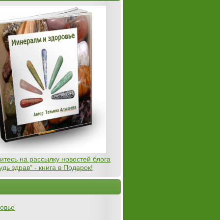
тесь на рассылку новостей блога
удь здрав" - книга в Подарок!
овье