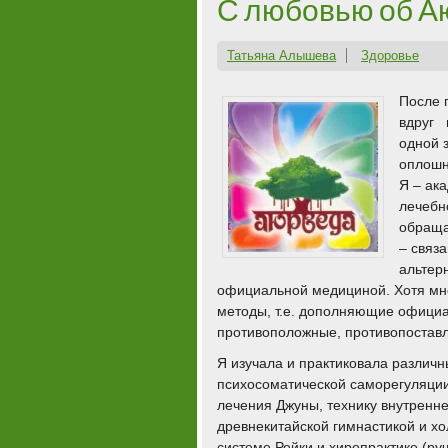
С любовью об А
Татьяна Алышева
Здоровье
После 
вдруг 
одной 
оплошн
Я – ак
лечебно
обраща
– связ
альтер
официальной медициной. Хотя мн
методы, т.е. дополняющие официал
противоположные, противопостав
Я изучала и практиковала различн
психосоматической саморегуляции
лечения Джуны, технику внутренне
древнекитайской гимнастикой и х
системе Рейки и хиропрактике (ру