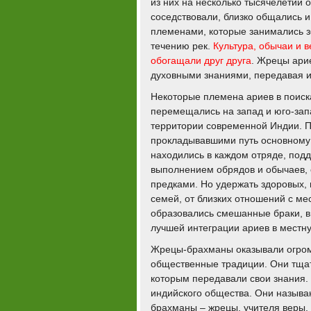
из них на несколько тысячелетий 
соседствовали, близко общались 
племенами, которые занимались з
течению рек.
Культура, обычаи и 
обогащали друг друга
. Жрецы ари
духовными знаниями, передавая их 
Некоторые племена ариев в поиск
перемещались на запад и юго-запа
территории современной Индии. 
прокладывавшими путь основному 
находились в каждом отряде, подд
выполнением обрядов и обычаев, 
предками. Но удержать здоровых, 
семей, от близких отношений с м
образовались смешанные браки, в
лучшей интеграции ариев в местну
Жрецы-брахманы оказывали огромн
общественные традиции. Они тща
которым передавали свои знания. 
индийского общества. Они называю
брахманы – жрецы, учителя веры,