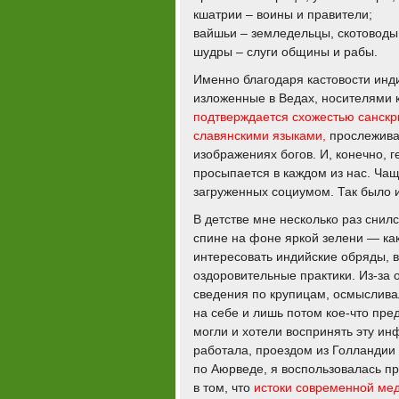
кшатрии – воины и правители;
вайшьи – земледельцы, скотоводы
шудры – слуги общины и рабы.
Именно благодаря кастовости инд
изложенные в Ведах, носителями 
подтверждается схожестью санскри
славянскими языками,
прослеживае
изображениях богов. И, конечно, 
просыпается в каждом из нас. Чащ
загруженных социумом. Так было и
В детстве мне несколько раз снилс
спине на фоне яркой зелени — как
интересовать индийские обряды, 
оздоровительные практики. Из-за 
сведения по крупицам, осмыслива
на себе и лишь потом кое-что пр
могли и хотели воспринять эту инф
работала, проездом из Голландии
по Аюрведе, я воспользовалась п
в том, что
истоки современной ме