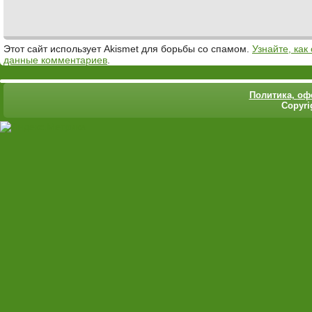
Этот сайт использует Akismet для борьбы со спамом.
Узнайте, ка
данные комментариев
.
Политика,
оф
Copyri