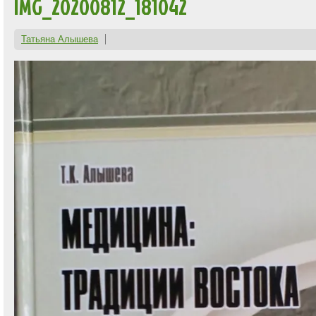
IMG_20200812_181042
Татьяна Алышева