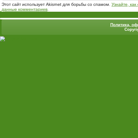
Этот сайт использует Akismet для борьбы со спамом.
Узнайте, ка
данные комментариев
.
Политика,
оф
Copyri