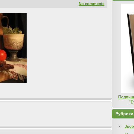
No comments
Подпиши
"Б
Рубрики
Здор