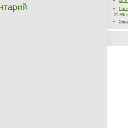
Мето
нтарий
Цели
минера
Элек