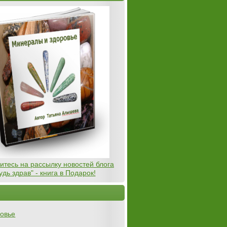
тесь на рассылку новостей блога
удь здрав" - книга в Подарок!
овье