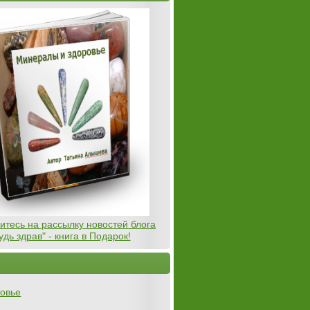
тесь на рассылку новостей блога
удь здрав" - книга в Подарок!
овье