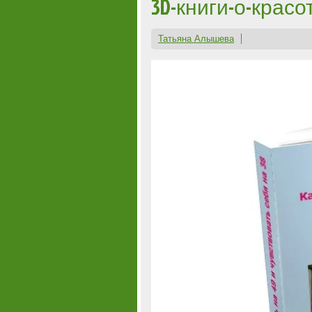
3D-книги-о-красо
Татьяна Алышева