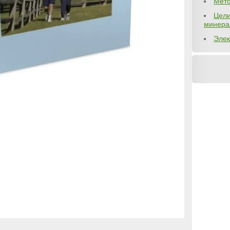
Мето
Цели
минера
Элек