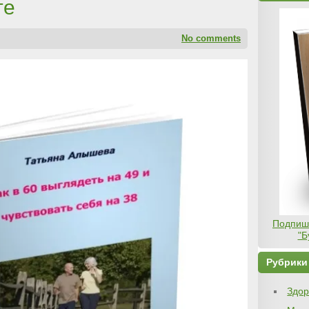
те
No comments
Подпиши
"Б
Рубрики
Здор