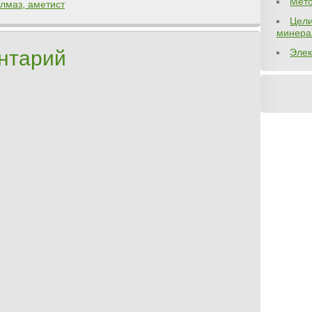
Мето
алмаз, аметист
Цели
минера
нтарий
Элек