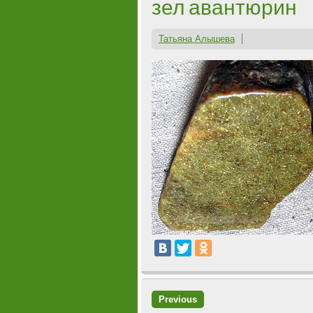
зел авантюрин
Татьяна Алышева
Previous