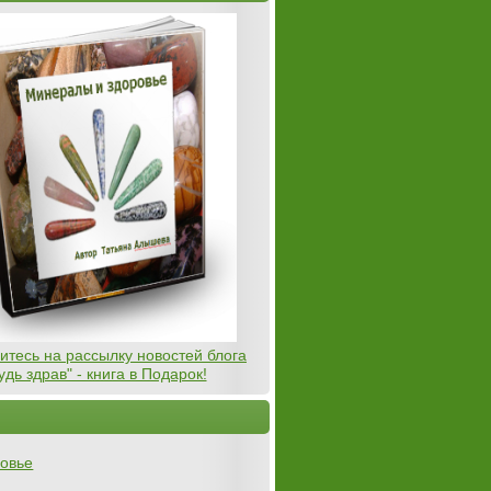
тесь на рассылку новостей блога
удь здрав" - книга в Подарок!
овье