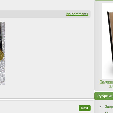
No comments
Подпиши
"Б
Рубрики
Здор
Next