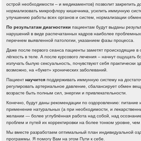
острой необходимости – и медикаментов) позволит закрепить д
нормализовать микрофлору кишечника, усилить иммунную систем
улучшению работы всех органов и систем, нормализации обмен
По результатам диагностики
пациентам будут выданы резуль
нарушений в виде распечатанных кадров наиболее проблемных 
перечнем выявленной патологии, указанием фазы процесса.
Даже после первого сеанса пациенты заметят происходящие в 
лёгкость в теле. А после курсового лечения – начнут ощущать б
излучать былую сексуальность, почувствуют себя практически з
возможно, на «букет» хронических заболеваний.
Пациент
научится
поддерживать иммунную систему на достато
регулировать артериальное давление, сбалансирует обмен веще
возрасте быть полным сил, энергии и привлекательности.
Конечно, будут даны рекомендации по оздоровлению: питание 
применение натуральных (а при необходимости, и лекарственн
желании — более углублённая работа над собой, над осознан
проблем и путей их корректировки на более тонком уровне, чем
Мы вместе разработаем оптимальный план индивидуальной оз
программы. Я помогу Вам на этом Пути к себе.