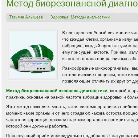
Метод биорезонансной диагно
Татьяна Алышева
Здоровье
,
Методы диагностики
В наш просвещённый век многие чит
что каждая клетка организма излуч
вибрацию, каждый орган «звучит» н
ему присущей частоте. Причём, изл
и того же органа при различных заб
Разнообразные микроорганизмы, в
патологические процессы, тоже име
позволяющие отличить их друг от дру
Метод биорезонансной экспресс-диагностики
, который я п
практике, основан на разной частоте вибрации здоровых и боль
Этот метод позволяет узнать, какая система организма наибол
момент, какие органы и от чего страдают, какова острота проце
частотная коррекция позволит клеткам органов «вспомнить» здо
которой они должны работать.
Последующий приём индивидуально подобранных натуропатиче