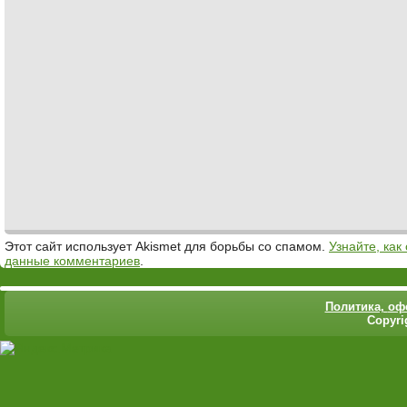
Этот сайт использует Akismet для борьбы со спамом.
Узнайте, ка
данные комментариев
.
Политика,
оф
Copyri