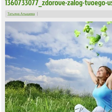
1360733077_zdorove-zalog-tvoego-u
Татьяна Алышева